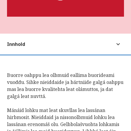
Innhold
Buorre oahppu lea olbmuid eallima buorideami
vuođđu. Sihke nieiddaide ja bártniide galgá oahppu
mas lea buorre kvalitehta leat olámuttos, ja dat
galgá leat nuvttá.
Mánáid lohku mat leat skuvllas lea lassánan
hirbmosit. Nieiddaid ja nissonolbmuid lohku lea
lassánan erenomáš olu. Gelbbolašvuohta lohkamis