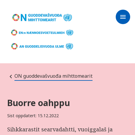
menu
ON guoddevašvuođa mihttomearit
Buorre oahppu
Sist oppdatert: 15.12.2022
Sihkkarastit searvadahtti, vuoiggalaš ja