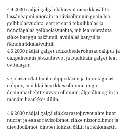
4.4 2030 rádjai galgá olahuvvot mearkkašáhtti
lassáneapmi nuorain ja rávisolbmuin geain lea
gelbbolašvuohta, earret eará teknihkalaš ja
fidnofágalaš gelbbolašvuohta, mii lea relevánta
sihke barggu oažžumii, ávddalaš bargui ja
fidnohutkkálašvuhtii.
4.5 2030 rádjai galget sohkabealerohusat oahpus ja
oahpaheamis jávkaduvvot ja buohkain galget leat
ovttalágan
vejolašvuođat buot oahppodásiin ja fidnofágalaš
oahpus, maiddái hearkkes olbmuin nugo
doaimmashehttejuvvon olbmuin, álgoálbmogiin ja
mánáin hearkkes diliin.
4.6 2030 rádjai galgá sihkkarastojuvvot ahte buot
nuorat ja eanas rávisolbmot, sihke nissonolbmot ja
dievdoolbmot, ohppet lohkat, čállit ja rehkenastit.