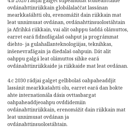
4.b 2020 rádjái galget stipeanddat studeanttaide
ovdánahttinriikkain globálalaččat lassánan
mearkkašáhtti olu, erenomážit dain riikkain mat
leat unnimusat ovdánan, ovdánahttinsuolostáhtain
ja Afrihká riikkain, vai alit oahppu šaddá olámuttos,
earret eará fidnofágalaš oahput ja prográmmat
diehto- ja gulahallanteknologiijas, teknihkas,
inšenevrafágain ja dieđalaš oahpuin. Dát alit
oahppu galgá leat olámuttos sihke eará
ovdánahttinriikkaide ja riikkaide mat leat ovdánan.
4.c 2030 rádjai galget gelbbolaš oahpaheaddjit
lassánit mearkkašahtti olu, earret eará dan bokte
ahte internationála dásis ovttasbargat
oahpaheaddjeoahpu ovddidemiin
ovdánahttinriikkain, erenomážit dain riikkain mat
leat unnimusat ovdánan ja
ovdánahttinsuolostáhtain.