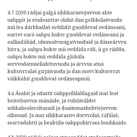
4.7 2030 rádjai galgá sihkkarastojuvvon ahte
oahppit ja studeanttat olahit dan gelbbolašvuođa
mii lea dárbbašlaš ovddidit guoddevaš ovdáneami,
earret eará oahpu bokte guoddevaš ovdáneami ja
eallindábiid, olmmošvuoigatvuođaid ja dásseárvvu
birra, ja oahpu bokte mii ovddida ráfi, ii ge riiddu,
oahpu bokte mii ovddida globála
servvodatmiellahttuvuođa ja árvvus atná
kultuvrralaš girjáivuođa ja dan movt kultuvrrat
váikkuhit guoddevaš ovdáneapmái.
4.a Ásahit ja ođastit oahppofálaldagaid mat leat
heivehuvvon mánáide, ja vuhtiiváldet
sohkabealerohusaid ja doaimmashehttejuvvon
olbmuid. Ja mat sihkkarastet dorvvolaš, ráfálaš,
searvadahtti ja beaktilis oahppobirrasa buohkaide.