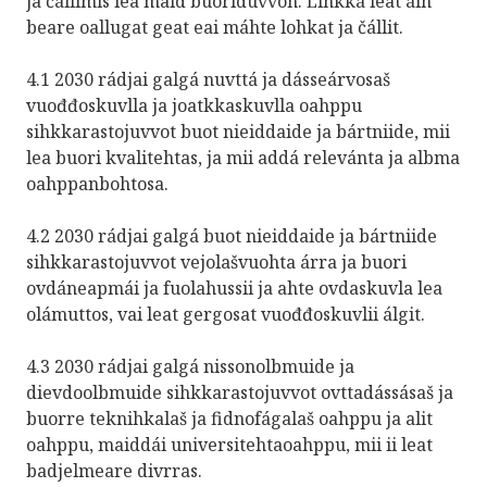
ja čállimis lea maid buoriduvvon. Lihkká leat áin
beare oallugat geat eai máhte lohkat ja čállit.
4.1 2030 rádjai galgá nuvttá ja dásseárvosaš
vuođđoskuvlla ja joatkkaskuvlla oahppu
sihkkarastojuvvot buot nieiddaide ja bártniide, mii
lea buori kvalitehtas, ja mii addá relevánta ja albma
oahppanbohtosa.
4.2 2030 rádjai galgá buot nieiddaide ja bártniide
sihkkarastojuvvot vejolašvuohta árra ja buori
ovdáneapmái ja fuolahussii ja ahte ovdaskuvla lea
olámuttos, vai leat gergosat vuođđoskuvlii álgit.
4.3 2030 rádjai galgá nissonolbmuide ja
dievdoolbmuide sihkkarastojuvvot ovttadássásaš ja
buorre teknihkalaš ja fidnofágalaš oahppu ja alit
oahppu, maiddái universitehtaoahppu, mii ii leat
badjelmeare divrras.